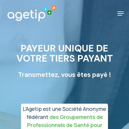
Skip
Men
to
main
content
PAYEUR UNIQUE DE
VOTRE TIERS PAYANT
Transmettez, vous êtes payé !
L’Agetip est une Société Anonyme
fédérant
des Groupements de
Professionnels de Santé pour