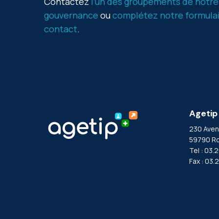
Contactez
l’un des groupements de notre
gouvernance
ou
complétez notre formula
contact
.
Agetip
230 Aven
59790 Ro
Tel : 03.
Fax : 03.