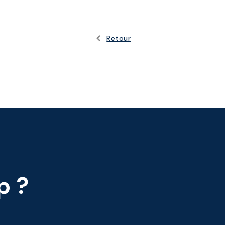
Retour
ip
?