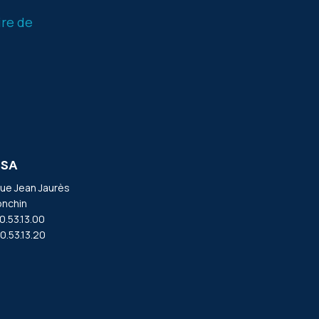
ire de
 SA
ue Jean Jaurès
nchin
20.53.13.00
20.53.13.20